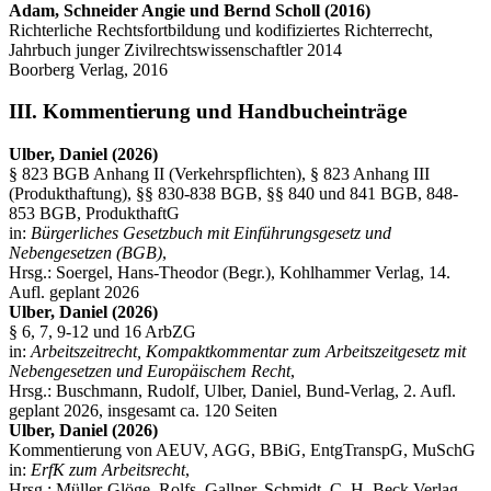
Adam, Schneider Angie und Bernd Scholl (2016)
Richterliche Rechtsfortbildung und kodifiziertes Richterrecht,
Jahrbuch junger Zivilrechtswissenschaftler 2014
Boorberg Verlag, 2016
III. Kommentierung und Handbucheinträge
Ulber, Daniel (2026)
§ 823 BGB Anhang II (Verkehrspflichten), § 823 Anhang III
(Produkthaftung), §§ 830-838 BGB, §§ 840 und 841 BGB, 848-
853 BGB, ProdukthaftG
in:
Bürgerliches Gesetzbuch mit Einführungsgesetz und
Nebengesetzen (BGB)
,
Hrsg.: Soergel, Hans-Theodor (Begr.), Kohlhammer Verlag, 14.
Aufl. geplant 2026
Ulber, Daniel (2026)
§ 6, 7, 9-12 und 16 ArbZG
in:
Arbeitszeitrecht, Kompaktkommentar zum Arbeitszeitgesetz mit
Nebengesetzen und Europäischem Recht
,
Hrsg.: Buschmann, Rudolf, Ulber, Daniel, Bund-Verlag, 2. Aufl.
geplant 2026, insgesamt ca. 120 Seiten
Ulber, Daniel (2026)
Kommentierung von AEUV, AGG, BBiG, EntgTranspG, MuSchG
in:
ErfK zum Arbeitsrecht
,
Hrsg.: Müller-Glöge, Rolfs, Gallner, Schmidt, C. H. Beck Verlag,