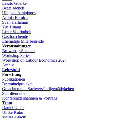
Laszlo Goerke
Beate Jäckels
Ulugbek Aminjonov
Artiola Bernica
Sven Hartmann
Yue Huang
Lieke Voorintholt
Gastforschende
Ehemalige Mitarbeitende
Veranstaltungen
Brownbag-Seminar
Workshop Series
Workshop on Labour Economics 2027
Archiv
Lehrstuhl
Forschung
Publikationen
Drittmittelprojekte
Gutachten und Sachverständigentätigkeiten
Schriftenreihe
Konferenzteilnahmen & Vorträge
Team
Daniel Ulber
Ulrike Kuhn
Melisa Agacik