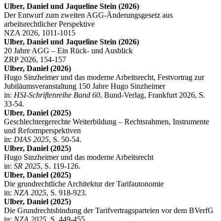
Ulber, Daniel und Jaqueline Stein (2026)
Der Entwurf zum zweiten AGG-Änderungsgesetz aus
arbeitsrechtlicher Perspektive
NZA 2026, 1011-1015
Ulber, Daniel und Jaqueline Stein (2026)
20 Jahre AGG – Ein Rück- und Ausblick
ZRP 2026, 154-157
Ulber, Daniel (2026)
Hugo Sinzheimer und das moderne Arbeitsrecht, Festvortrag zur
Jubiläumsveranstaltung 150 Jahre Hugo Sinzheimer
in:
HSI-Schriftenreihe Band 60
, Bund-Verlag, Frankfurt 2026, S.
33-54.
Ulber, Daniel (2025)
Geschlechtergerechte Weiterbildung – Rechtsrahmen, Instrumente
und Reformperspektiven
in:
DIAS 2025
, S. 50-54.
Ulber, Daniel (2025)
Hugo Sinzheimer und das moderne Arbeitsrecht
in:
SR 2025
, S. 119-126.
Ulber, Daniel (2025)
Die grundrechtliche Architektur der Tarifautonomie
in:
NZA 2025
, S. 918-923.
Ulber, Daniel (2025)
Die Grundrechtsbindung der Tarifvertragsparteien vor dem BVerfG
in:
NZA 2025
, S. 449-455.