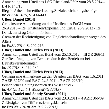
Anmerkung zum Urteil des LSG Rheinland-Pfalz vom 28.5.2014 –
L 4 R 148/13,
Illegale Arbeitnehmerüberlassung/Sozialversicherungsbeiträge
in:
ZESAR 2015
, S. 434-443.
Ulber, Daniel (2014)
Gemeinsame Anmerkung zu den Urteilen des EuGH vom
26.9.2013 – Rs. Kristensen/Experian und EuGH 26.9.2013 - Rs.
Dansk Jurist og Okonomforbund,
Grenzen der Rechtfertigung von Ungleichbehandlungen wegen des
Alters
in:
EuZA 2014
, S. 202-216.
Ulber, Daniel und Ulrich Preis (2013)
Anmerkung zum Urteil des BGH vom 25.10.2012 – III ZR 266/11,
Zur Beauftragung von Beratern durch den Betriebsrat bei
Betriebsveränderungen
in:
JZ 2013
, S. 579-584.
Ulber, Daniel und Ulrich Preis (2013)
Gemeinsame Anmerkung zu den Urteilen des BAG vom 1.6.2011 –
7 AZR 827/09 und BAG 24.8.2011 - 7 AZR 228/10,
Persönlicher Geltungsbereich des WissZeitVG
in:
AP Nr. 1 zu § 1 WissZeitVG (2013)
.
Ulber, Daniel und Sandy Strauß (2011)
Anmerkung zum Urteil des BAG vom 23.3.2011 – 4 AZR 366/09,
Zulässigkeit von Differenzierungsklauseln
in:
EzA Nr. 104 zu Art. 9 GG (2011)
.