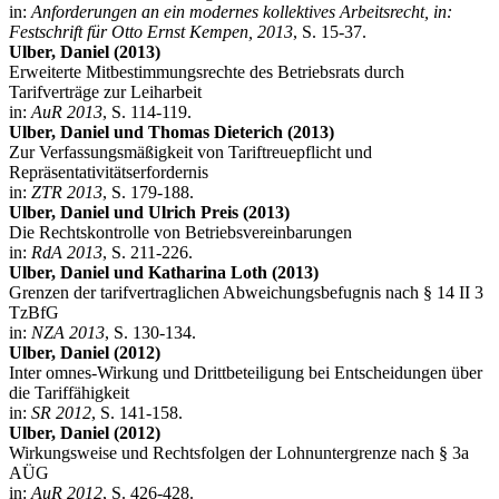
in:
Anforderungen an ein modernes kollektives Arbeitsrecht, in:
Festschrift für Otto Ernst Kempen, 2013
, S. 15-37.
Ulber, Daniel (2013)
Erweiterte Mitbestimmungsrechte des Betriebsrats durch
Tarifverträge zur Leiharbeit
in:
AuR 2013
, S. 114-119.
Ulber, Daniel und Thomas Dieterich (2013)
Zur Verfassungsmäßigkeit von Tariftreuepflicht und
Repräsentativitätserfordernis
in:
ZTR 2013
, S. 179-188.
Ulber, Daniel und Ulrich Preis (2013)
Die Rechtskontrolle von Betriebsvereinbarungen
in:
RdA 2013
, S. 211-226.
Ulber, Daniel und Katharina Loth (2013)
Grenzen der tarifvertraglichen Abweichungsbefugnis nach § 14 II 3
TzBfG
in:
NZA 2013
, S. 130-134.
Ulber, Daniel (2012)
Inter omnes-Wirkung und Drittbeteiligung bei Entscheidungen über
die Tariffähigkeit
in:
SR 2012
, S. 141-158.
Ulber, Daniel (2012)
Wirkungsweise und Rechtsfolgen der Lohnuntergrenze nach § 3a
AÜG
in:
AuR 2012
, S. 426-428.