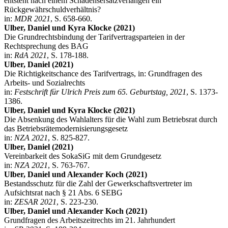
entsteht nach einem Schadensersatzverlangen ein
Rückgewährschuldverhältnis?
in:
MDR 2021
, S. 658-660.
Ulber, Daniel und Kyra Klocke (2021)
Die Grundrechtsbindung der Tarifvertragsparteien in der
Rechtsprechung des BAG
in:
RdA 2021
, S. 178-188.
Ulber, Daniel (2021)
Die Richtigkeitschance des Tarifvertrags, in: Grundfragen des
Arbeits- und Sozialrechts
in:
Festschrift für Ulrich Preis zum 65. Geburtstag, 2021
, S. 1373-
1386.
Ulber, Daniel und Kyra Klocke (2021)
Die Absenkung des Wahlalters für die Wahl zum Betriebsrat durch
das Betriebsrätemodernisierungsgesetz
in:
NZA 2021
, S. 825-827.
Ulber, Daniel (2021)
Vereinbarkeit des SokaSiG mit dem Grundgesetz
in:
NZA 2021
, S. 763-767.
Ulber, Daniel und Alexander Koch (2021)
Bestandsschutz für die Zahl der Gewerkschaftsvertreter im
Aufsichtsrat nach § 21 Abs. 6 SEBG
in:
ZESAR 2021
, S. 223-230.
Ulber, Daniel und Alexander Koch (2021)
Grundfragen des Arbeitszeitrechts im 21. Jahrhundert