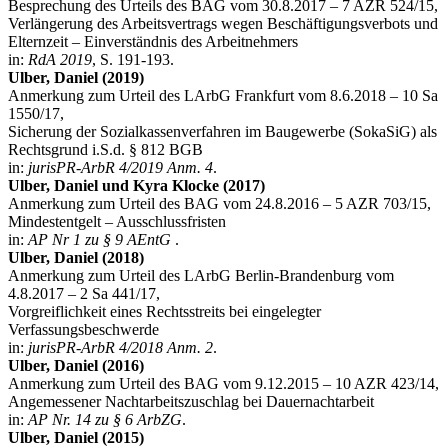
Besprechung des Urteils des BAG vom 30.8.2017 – 7 AZR 524/15,
Verlängerung des Arbeitsvertrags wegen Beschäftigungsverbots und
Elternzeit – Einverständnis des Arbeitnehmers
in:
RdA 2019
, S. 191-193.
Ulber, Daniel (2019)
Anmerkung zum Urteil des LArbG Frankfurt vom 8.6.2018 – 10 Sa
1550/17,
Sicherung der Sozialkassenverfahren im Baugewerbe (SokaSiG) als
Rechtsgrund i.S.d. § 812 BGB
in:
jurisPR-ArbR 4/2019 Anm. 4
.
Ulber, Daniel und Kyra Klocke (2017)
Anmerkung zum Urteil des BAG vom 24.8.2016 – 5 AZR 703/15,
Mindestentgelt – Ausschlussfristen
in:
AP Nr 1 zu § 9 AEntG
.
Ulber, Daniel (2018)
Anmerkung zum Urteil des LArbG Berlin-Brandenburg vom
4.8.2017 – 2 Sa 441/17,
Vorgreiflichkeit eines Rechtsstreits bei eingelegter
Verfassungsbeschwerde
in:
jurisPR-ArbR 4/2018 Anm. 2
.
Ulber, Daniel (2016)
Anmerkung zum Urteil des BAG vom 9.12.2015 – 10 AZR 423/14,
Angemessener Nachtarbeitszuschlag bei Dauernachtarbeit
in:
AP Nr. 14 zu § 6 ArbZG
.
Ulber, Daniel (2015)