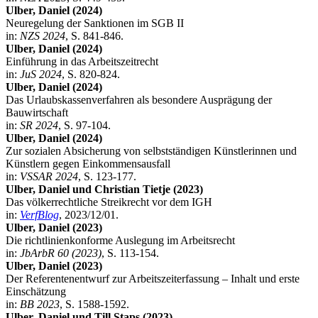
Ulber, Daniel (2024)
Neuregelung der Sanktionen im SGB II
in:
NZS 2024
, S. 841-846.
Ulber, Daniel (2024)
Einführung in das Arbeitszeitrecht
in:
JuS 2024
, S. 820-824.
Ulber, Daniel (2024)
Das Urlaubskassenverfahren als besondere Ausprägung der
Bauwirtschaft
in:
SR 2024
, S. 97-104.
Ulber, Daniel (2024)
Zur sozialen Absicherung von selbstständigen Künstlerinnen und
Künstlern gegen Einkommensausfall
in:
VSSAR 2024
, S. 123-177.
Ulber, Daniel und Christian Tietje (2023)
Das völkerrechtliche Streikrecht vor dem IGH
in:
VerfBlog
, 2023/12/01.
Ulber, Daniel (2023)
Die richtlinienkonforme Auslegung im Arbeitsrecht
in:
JbArbR 60 (2023)
, S. 113-154.
Ulber, Daniel (2023)
Der Referentenentwurf zur Arbeitszeiterfassung – Inhalt und erste
Einschätzung
in:
BB 2023
, S. 1588-1592.
Ulber, Daniel und Till Staps (2023)