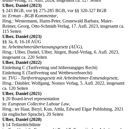
Bund-Verlag, 11. Aufl. 2024, insgesamt ca. 127 Seiten
Ulber, Daniel (2023)
§ 243 BGB, vor §§ 275-285 BGB, vor §§ 320-327 BGB
in:
Erman - BGB Kommentar
,
Hrsg.: Westermann, Harm-Peter, Grunewald Barbara, Maier-
Reimer, Georg, Otto-Schmidt-Verlag, 17. Aufl. 2023, insgesamt ca.
115 Seiten
Ulber, Daniel (2023)
§§ 3a, 8, 16-18 AÜG
in:
Arbeitnehmerüberlassungsgesetz (AÜG)
,
Hrsg.: Ulber, Daniel, Ulber, Jürgen, Bund-Verlag, 6. Aufl. 2023,
insgesamt ca. 220 Seiten
Ulber, Daniel (2022)
Einleitung C (Tarifvertrag und höherrangiges Recht)
Einleitung E (Tarifvertrag und Wettbewerbsrecht)
in:
TVG - Tarifvertragsgesetz mit Arbeitnehmer-Entsendegesetz
,
Hrsg.: Däubler, Wolfgang, Nomos Verlag, 5. Aufl. 2022, insgesamt
ca. 120 Seiten
Ulber, Daniel (2021)
§ 20 Board-level representation
in:
European Collective Labour Law
,
Hrsg.: ter Haar, Beryl, Kun, Attila, Edward Elgar Publishing, 2021
(in englischer Sprache), 20 Seiten
Ulber, Daniel (2020)
§ 14 Teilzeitrichtlinie