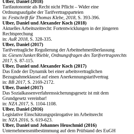
Ulber, Daniel (2018)
Tarifautonomie als Recht nicht Pflicht – Wider eine
Ordnungsaufgabe der Tarifvertragsparteien
in:
Festschrift für Thomas Klebe, 2018
, S. 393-396.
Ulber, Daniel und Alexander Koch (2018)
Aktuelles Arbeitszeitrecht: Fortentwicklungen in der jüngeren
Rechtsprechung
in:
AuR 2018
, S. 328-335.
Ulber, Daniel (2017)
Tarifvertragliche Regulierung der Arbeitnehmerüberlassung
in:
Giesen/Junker/Rieble, Ordnungsfragen des Tarifvertragsrechts
2017
, S. 87-115.
Ulber, Daniel und Alexander Koch (2017)
Das Ende der Dynamik bei einer arbeitsvertraglichen
Bezugnahmeklausel auf einen Anerkennungstarifvertrag
in:
BB 2017
, S. 2169-2172.
Ulber, Daniel (2017)
Das Sozialkassenverfahrenssicherungsgesetz ist mit dem
Grundgesetz vereinbar!
in:
NZA 2017
, S. 1104-1108.
Ulber, Daniel (2016)
Legislative Einschätzungsprärogative im Arbeitsrecht
in:
NZA 2016
, S. 619-623.
Ulber, Daniel und Johannes Heuschmid (2016)
Unternehmensmitbestimmung auf dem Prüfstand des EuGH