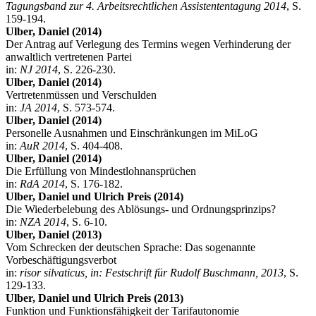
Tagungsband zur 4. Arbeitsrechtlichen Assistententagung 2014
, S.
159-194.
Ulber, Daniel (2014)
Der Antrag auf Verlegung des Termins wegen Verhinderung der
anwaltlich vertretenen Partei
in:
NJ 2014
, S. 226-230.
Ulber, Daniel (2014)
Vertretenmüssen und Verschulden
in:
JA 2014
, S. 573-574.
Ulber, Daniel (2014)
Personelle Ausnahmen und Einschränkungen im MiLoG
in:
AuR 2014
, S. 404-408.
Ulber, Daniel (2014)
Die Erfüllung von Mindestlohnansprüchen
in:
RdA 2014
, S. 176-182.
Ulber, Daniel und Ulrich Preis (2014)
Die Wiederbelebung des Ablösungs- und Ordnungsprinzips?
in:
NZA 2014
, S. 6-10.
Ulber, Daniel (2013)
Vom Schrecken der deutschen Sprache: Das sogenannte
Vorbeschäftigungsverbot
in:
risor silvaticus, in: Festschrift für Rudolf Buschmann, 2013
, S.
129-133.
Ulber, Daniel und Ulrich Preis (2013)
Funktion und Funktionsfähigkeit der Tarifautonomie