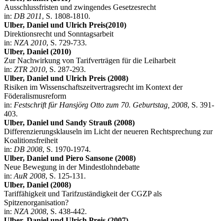
Ausschlussfristen und zwingendes Gesetzesrecht
in:
DB 2011
, S. 1808-1810.
Ulber, Daniel und Ulrich Preis(2010)
Direktionsrecht und Sonntagsarbeit
in:
NZA 2010
, S. 729-733.
Ulber, Daniel (2010)
Zur Nachwirkung von Tarifverträgen für die Leiharbeit
in:
ZTR 2010
, S. 287-293.
Ulber, Daniel und Ulrich Preis (2008)
Risiken im Wissenschaftszeitvertragsrecht im Kontext der
Föderalismusreform
in:
Festschrift für Hansjörg Otto zum 70. Geburtstag, 2008
, S. 391-
403.
Ulber, Daniel und Sandy Strauß (2008)
Differenzierungsklauseln im Licht der neueren Rechtsprechung zur
Koalitionsfreiheit
in:
DB 2008
, S. 1970-1974.
Ulber, Daniel und Piero Sansone (2008)
Neue Bewegung in der Mindestlohndebatte
in:
AuR 2008
, S. 125-131.
Ulber, Daniel (2008)
Tariffähigkeit und Tarifzuständigkeit der CGZP als
Spitzenorganisation?
in:
NZA 2008
, S. 438-442.
Ulber, Daniel und Ulrich Preis (2007)