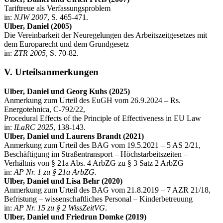
Tariftreue als Verfassungsproblem
in:
NJW 2007
, S. 465-471.
Ulber, Daniel (2005)
Die Vereinbarkeit der Neuregelungen des Arbeitszeitgesetzes mit
dem Europarecht und dem Grundgesetz
in:
ZTR 2005
, S. 70-82.
V. Urteilsanmerkungen
Ulber, Daniel und Georg Kuhs (2025)
Anmerkung zum Urteil des EuGH vom 26.9.2024 – Rs.
Energotehnica, C-792/22,
Procedural Effects of the Principle of Effectiveness in EU Law
in:
ILaRC 2025
, 138-143.
Ulber, Daniel und Laurens Brandt (2021)
Anmerkung zum Urteil des BAG vom 19.5.2021 – 5 AS 2/21,
Beschäftigung im Straßentransport – Höchstarbeitszeiten –
Verhältnis von § 21a Abs. 4 ArbZG zu § 3 Satz 2 ArbZG
in:
AP Nr. 1 zu § 21a ArbZG
.
Ulber, Daniel und Lisa Behr (2020)
Anmerkung zum Urteil des BAG vom 21.8.2019 – 7 AZR 21/18,
Befristung – wissenschaftliches Personal – Kinderbetreuung
in:
AP Nr. 15 zu § 2 WissZeitVG
.
Ulber, Daniel und Friedrun Domke (2019)