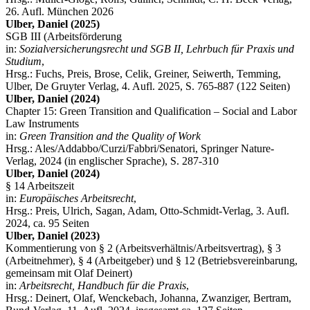
26. Aufl. München 2026
Ulber, Daniel (2025)
SGB III (Arbeitsförderung
in:
Sozialversicherungsrecht und SGB II, Lehrbuch für Praxis und
Studium
,
Hrsg.: Fuchs, Preis, Brose, Celik, Greiner, Seiwerth, Temming,
Ulber, De Gruyter Verlag, 4. Aufl. 2025, S. 765-887 (122 Seiten)
Ulber, Daniel (2024)
Chapter 15: Green Transition and Qualification – Social and Labor
Law Instruments
in:
Green Transition and the Quality of Work
Hrsg.: Ales/Addabbo/Curzi/Fabbri/Senatori, Springer Nature-
Verlag, 2024 (in englischer Sprache), S. 287-310
Ulber, Daniel (2024)
§ 14 Arbeitszeit
in:
Europäisches Arbeitsrecht
,
Hrsg.: Preis, Ulrich, Sagan, Adam, Otto-Schmidt-Verlag, 3. Aufl.
2024, ca. 95 Seiten
Ulber, Daniel (2023)
Kommentierung von § 2 (Arbeitsverhältnis/Arbeitsvertrag), § 3
(Arbeitnehmer), § 4 (Arbeitgeber) und § 12 (Betriebsvereinbarung,
gemeinsam mit Olaf Deinert)
in:
Arbeitsrecht, Handbuch für die Praxis
,
Hrsg.: Deinert, Olaf, Wenckebach, Johanna, Zwanziger, Bertram,