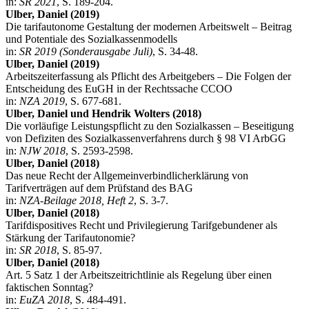
in:
SR 2021
, S. 189-204.
Ulber, Daniel (2019)
Die tarifautonome Gestaltung der modernen Arbeitswelt – Beitrag
und Potentiale des Sozialkassenmodells
in:
SR 2019 (Sonderausgabe Juli)
, S. 34-48.
Ulber, Daniel (2019)
Arbeitszeiterfassung als Pflicht des Arbeitgebers – Die Folgen der
Entscheidung des EuGH in der Rechtssache CCOO
in:
NZA 2019
, S. 677-681.
Ulber, Daniel und Hendrik Wolters (2018)
Die vorläufige Leistungspflicht zu den Sozialkassen – Beseitigung
von Defiziten des Sozialkassenverfahrens durch § 98 VI ArbGG
in:
NJW 2018
, S. 2593-2598.
Ulber, Daniel (2018)
Das neue Recht der Allgemeinverbindlicherklärung von
Tarifverträgen auf dem Prüfstand des BAG
in:
NZA-Beilage 2018, Heft 2
, S. 3-7.
Ulber, Daniel (2018)
Tarifdispositives Recht und Privilegierung Tarifgebundener als
Stärkung der Tarifautonomie?
in:
SR 2018
, S. 85-97.
Ulber, Daniel (2018)
Art. 5 Satz 1 der Arbeitszeitrichtlinie als Regelung über einen
faktischen Sonntag?
in:
EuZA 2018
, S. 484-491.