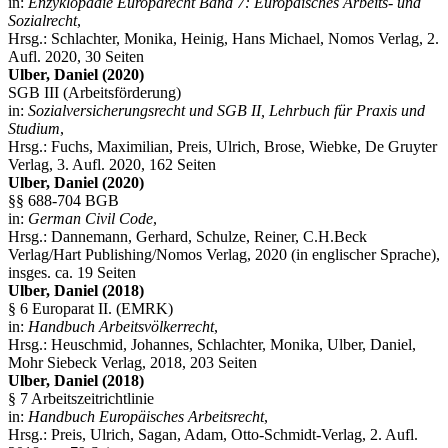
in:
Enzyklopädie Europarecht Band 7: Europäisches Arbeits- und
Sozialrecht
,
Hrsg.: Schlachter, Monika, Heinig, Hans Michael, Nomos Verlag, 2.
Aufl. 2020, 30 Seiten
Ulber, Daniel (2020)
SGB III (Arbeitsförderung)
in:
Sozialversicherungsrecht und SGB II, Lehrbuch für Praxis und
Studium
,
Hrsg.: Fuchs, Maximilian, Preis, Ulrich, Brose, Wiebke, De Gruyter
Verlag, 3. Aufl. 2020, 162 Seiten
Ulber, Daniel (2020)
§§ 688-704 BGB
in:
German Civil Code
,
Hrsg.: Dannemann, Gerhard, Schulze, Reiner, C.H.Beck
Verlag/Hart Publishing/Nomos Verlag, 2020 (in englischer Sprache),
insges. ca. 19 Seiten
Ulber, Daniel (2018)
§ 6 Europarat II. (EMRK)
in:
Handbuch Arbeitsvölkerrecht
,
Hrsg.: Heuschmid, Johannes, Schlachter, Monika, Ulber, Daniel,
Mohr Siebeck Verlag, 2018, 203 Seiten
Ulber, Daniel (2018)
§ 7 Arbeitszeitrichtlinie
in:
Handbuch Europäisches Arbeitsrecht
,
Hrsg.: Preis, Ulrich, Sagan, Adam, Otto-Schmidt-Verlag, 2. Aufl.