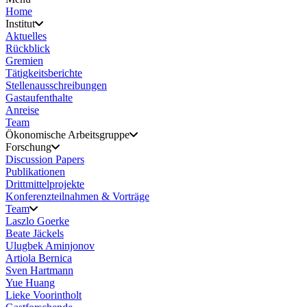
Home
Institut
Aktuelles
Rückblick
Gremien
Tätigkeitsberichte
Stellenausschreibungen
Gastaufenthalte
Anreise
Team
Ökonomische Arbeitsgruppe
Forschung
Discussion Papers
Publikationen
Drittmittelprojekte
Konferenzteilnahmen & Vorträge
Team
Laszlo Goerke
Beate Jäckels
Ulugbek Aminjonov
Artiola Bernica
Sven Hartmann
Yue Huang
Lieke Voorintholt