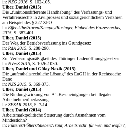
in:
NZG 2016
, S. 102-105.
Ulber, Daniel (2015)
Die „funktionsdifferente Handhabung“ des Verfassungs- und
Verfahrensrechts in Zivilprozess und sozialgerichtlichem Verfahren
am Beispiel des § 227 ZPO
in:
Effer-Uhe/Hoven/Kempny/Rösinger, Einheit des Prozessrechts,
2015
, S. 387-401.
Ulber, Daniel (2015)
Der Weg der Betriebsverfassung ins Grundgesetz
in:
RdA 2015
, S. 288-290.
Ulber, Daniel (2015)
Zur Verfassungsmäßigkeit des Thüringer Ladenöffnungsgesetzes
in:
NVwZ 2015
, S. 1026-1030.
Ulber, Daniel und Gülay Nazik (2015)
Die „aufenthaltsrechtliche Lösung“ des EuGH in der Rechtssache
Dano
in:
NZS 2015
, S. 369-373.
Ulber, Daniel (2015)
Die Bindungswirkung von A1-Bescheinigungen bei illegaler
Arbeitnehmerüberlassung
in:
ZESAR 2015
, S. 7-14.
Ulber, Daniel (2014)
Arbeitsmarktpolitische Steuerung durch Ausnahmen vom
Mindestlohn?
in:
Fütterer/Pötters/Stiebert/Traut, Arbeitsrecht- für wen und wofür?,