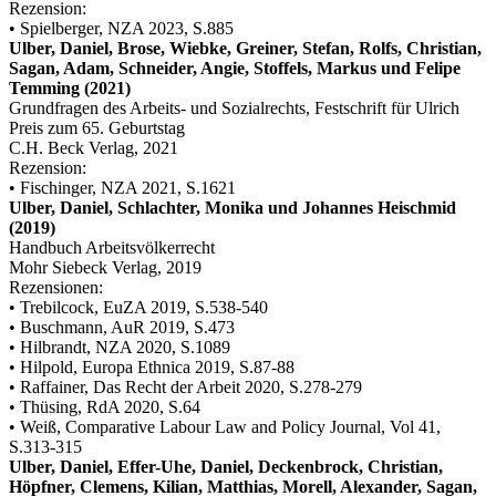
Rezension:
• Spielberger, NZA 2023, S.885
Ulber, Daniel, Brose, Wiebke, Greiner, Stefan, Rolfs, Christian,
Sagan, Adam, Schneider, Angie, Stoffels, Markus und Felipe
Temming (2021)
Grundfragen des Arbeits- und Sozialrechts, Festschrift für Ulrich
Preis zum 65. Geburtstag
C.H. Beck Verlag, 2021
Rezension:
• Fischinger, NZA 2021, S.1621
Ulber, Daniel, Schlachter, Monika und Johannes Heischmid
(2019)
Handbuch Arbeitsvölkerrecht
Mohr Siebeck Verlag, 2019
Rezensionen:
• Trebilcock, EuZA 2019, S.538-540
• Buschmann, AuR 2019, S.473
• Hilbrandt, NZA 2020, S.1089
• Hilpold, Europa Ethnica 2019, S.87-88
• Raffainer, Das Recht der Arbeit 2020, S.278-279
• Thüsing, RdA 2020, S.64
• Weiß, Comparative Labour Law and Policy Journal, Vol 41,
S.313-315
Ulber, Daniel, Effer-Uhe, Daniel, Deckenbrock, Christian,
Höpfner, Clemens, Kilian, Matthias, Morell, Alexander, Sagan,