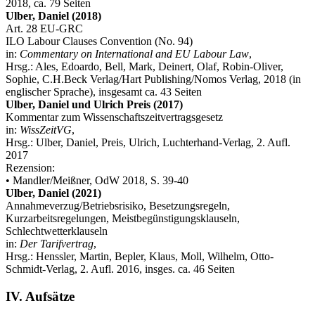
2018, ca. 79 Seiten
Ulber, Daniel (2018)
Art. 28 EU-GRC
ILO Labour Clauses Convention (No. 94)
in:
Commentary on International and EU Labour Law
,
Hrsg.: Ales, Edoardo, Bell, Mark, Deinert, Olaf, Robin-Oliver,
Sophie, C.H.Beck Verlag/Hart Publishing/Nomos Verlag, 2018 (in
englischer Sprache), insgesamt ca. 43 Seiten
Ulber, Daniel und Ulrich Preis (2017)
Kommentar zum Wissenschaftszeitvertragsgesetz
in:
WissZeitVG
,
Hrsg.: Ulber, Daniel, Preis, Ulrich, Luchterhand-Verlag, 2. Aufl.
2017
Rezension:
• Mandler/Meißner, OdW 2018, S. 39-40
Ulber, Daniel (2021)
Annahmeverzug/Betriebsrisiko, Besetzungsregeln,
Kurzarbeitsregelungen, Meistbegünstigungsklauseln,
Schlechtwetterklauseln
in:
Der Tarifvertrag
,
Hrsg.: Henssler, Martin, Bepler, Klaus, Moll, Wilhelm, Otto-
Schmidt-Verlag, 2. Aufl. 2016, insges. ca. 46 Seiten
IV. Aufsätze