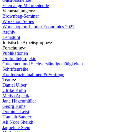
Gastforschende
Ehemalige Mitarbeitende
Veranstaltungen
Brownbag-Seminar
Workshop Series
Workshop on Labour Economics 2027
Archiv
Lehrstuhl
Juristische Arbeitsgruppe
Forschung
Publikationen
Drittmittelprojekte
Gutachten und Sachverständigentätigkeiten
Schriftenreihe
Konferenzteilnahmen & Vorträge
Team
Daniel Ulber
Ulrike Kuhn
Melisa Agacik
Jana Hagenmüller
Georg Kuhs
Dominik Leist
Hannah Sander
Ali Noor Sheikh
Jaqueline Stein