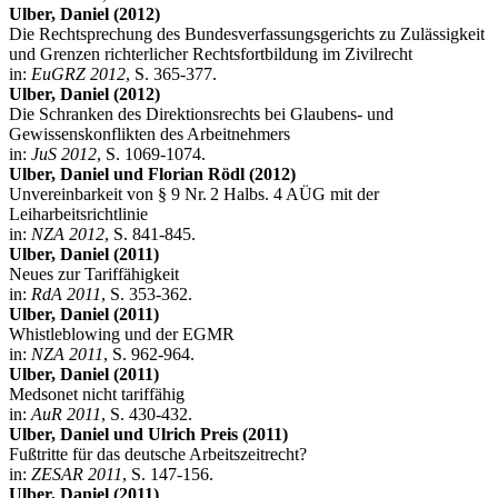
Ulber, Daniel (2012)
Die Rechtsprechung des Bundesverfassungsgerichts zu Zulässigkeit
und Grenzen richterlicher Rechtsfortbildung im Zivilrecht
in:
EuGRZ 2012
, S. 365-377.
Ulber, Daniel (2012)
Die Schranken des Direktionsrechts bei Glaubens- und
Gewissenskonflikten des Arbeitnehmers
in:
JuS 2012
, S. 1069-1074.
Ulber, Daniel und Florian Rödl (2012)
Unvereinbarkeit von § 9 Nr. 2 Halbs. 4 AÜG mit der
Leiharbeitsrichtlinie
in:
NZA 2012
, S. 841-845.
Ulber, Daniel (2011)
Neues zur Tariffähigkeit
in:
RdA 2011
, S. 353-362.
Ulber, Daniel (2011)
Whistleblowing und der EGMR
in:
NZA 2011
, S. 962-964.
Ulber, Daniel (2011)
Medsonet nicht tariffähig
in:
AuR 2011
, S. 430-432.
Ulber, Daniel und Ulrich Preis (2011)
Fußtritte für das deutsche Arbeitszeitrecht?
in:
ZESAR 2011
, S. 147-156.
Ulber, Daniel (2011)