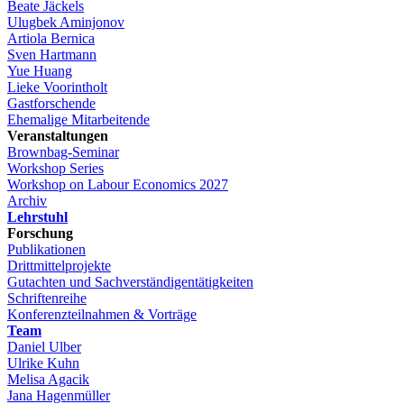
Beate Jäckels
Ulugbek Aminjonov
Artiola Bernica
Sven Hartmann
Yue Huang
Lieke Voorintholt
Gastforschende
Ehemalige Mitarbeitende
Veranstaltungen
Brownbag-Seminar
Workshop Series
Workshop on Labour Economics 2027
Archiv
Lehrstuhl
Forschung
Publikationen
Drittmittelprojekte
Gutachten und Sachverständigentätigkeiten
Schriftenreihe
Konferenzteilnahmen & Vorträge
Team
Daniel Ulber
Ulrike Kuhn
Melisa Agacik
Jana Hagenmüller