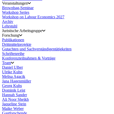
Veranstaltungen
Brownbag-Seminar
Workshop Series
Workshop on Labour Economics 2027
Archiv
Lehrstuhl
Juristische Arbeitsgruppe
Forschung
Publikationen
Drittmittelprojekte
Gutachten und Sachverständigentätigkeiten
Schriftenreihe
Konferenzteilnahmen & Vorträge
Team
Daniel Ulber
Ulrike Kuhn
Melisa Agacik
Jana Hagenmüller
Georg Kuhs
Dominik Leist
Hannah Sander
Ali Noor Sheikh
Jaqueline Stein
Maike Weber
Gastforschende