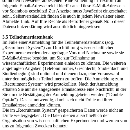
somit den Newsletter abbestellen. Eine Mitteilung in Textform an
folgende Email-Adresse reicht hierfür aus:
Diese E-Mail-Adresse ist
vor Spambots geschützt! Zur Anzeige muss JavaScript eingeschaltet
sein.
. Selbstverständlich finden Sie auch in jedem Newsletter einen
Abmelde-Link. Auf Ihre Rechte als Betroffener gemäß Nr. 5 dieser
Datenschutzerklärung wird ausdrücklich hingewiesen.
3.5 Teilnehmerdatenbank
Im Falle einer Anmeldung für die Teilnehmerdatenbank (sog.
„Recruitment System“) zur Durchführung wissenschaftlicher
Experimente werden der abgefragte Vor- und Nachname sowie sie
E-Mail-Adresse benötigt, um Sie zur Teilnahme an
wissenschaftlichen Experimenten einladen zu können. Die weiteren
abgefragten Angaben (Telefonnummer, Geschlecht, Studienfach und
Studienbeginn) sind optional und dienen dazu, eine Vorauswahl
unter den möglichen Teilnehmern zu treffen. Die Anmeldung zum
„Recruitment System“ wird protokolliert. Nach der Anmeldung
erhalten Sie auf die angegebene Emailadresse eine Nachricht, in der
Sie um die Bestätigung der Anmeldung gebeten werden ("Double
Opt-in"). Das ist notwendig, damit sich nicht Dritte mit ihrer
Emailadresse anmelden können.
Die im „Recruitment System“ gespeicherten Daten werde nicht an
Dritte weitergegeben. Die Daten dienen ausschließlich der
Organisation von wissenschaftlichen Experimenten und werden von
uns zu folgenden Zwecken benutzt: