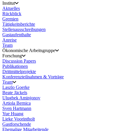
Institut
Aktuelles
Rückblick
Gremien
Tätigkeitsberichte
Stellenausschreibungen
Gastaufenthalte
Anreise
Team
Ökonomische Arbeitsgruppe
Forschung
Discussion Papers
Publikationen
Drittmittelprojekte
Konferenzteilnahmen & Vorträge
Team
Laszlo Goerke
Beate Jäckels
Ulugbek Aminjonov
Artiola Bernica
Sven Hartmann
Yue Huang
Lieke Voorintholt
Gastforschende
Ehemalige Mitarbeitende