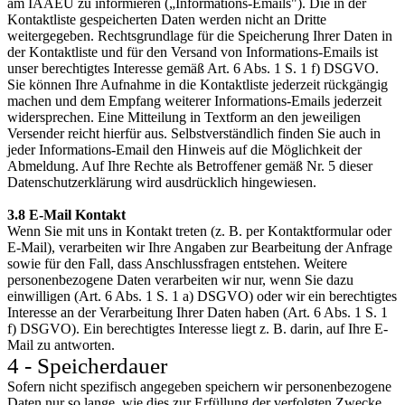
am IAAEU zu informieren („Informations-Emails"). Die in der
Kontaktliste gespeicherten Daten werden nicht an Dritte
weitergegeben. Rechtsgrundlage für die Speicherung Ihrer Daten in
der Kontaktliste und für den Versand von Informations-Emails ist
unser berechtigtes Interesse gemäß Art. 6 Abs. 1 S. 1 f) DSGVO.
Sie können Ihre Aufnahme in die Kontaktliste jederzeit rückgängig
machen und dem Empfang weiterer Informations-Emails jederzeit
widersprechen. Eine Mitteilung in Textform an den jeweiligen
Versender reicht hierfür aus. Selbstverständlich finden Sie auch in
jeder Informations-Email den Hinweis auf die Möglichkeit der
Abmeldung. Auf Ihre Rechte als Betroffener gemäß Nr. 5 dieser
Datenschutzerklärung wird ausdrücklich hingewiesen.
3.8 E-Mail Kontakt
Wenn Sie mit uns in Kontakt treten (z. B. per Kontaktformular oder
E-Mail), verarbeiten wir Ihre Angaben zur Bearbeitung der Anfrage
sowie für den Fall, dass Anschlussfragen entstehen. Weitere
personenbezogene Daten verarbeiten wir nur, wenn Sie dazu
einwilligen (Art. 6 Abs. 1 S. 1 a) DSGVO) oder wir ein berechtigtes
Interesse an der Verarbeitung Ihrer Daten haben (Art. 6 Abs. 1 S. 1
f) DSGVO). Ein berechtigtes Interesse liegt z. B. darin, auf Ihre E-
Mail zu antworten.
4 - Speicherdauer
Sofern nicht spezifisch angegeben speichern wir personenbezogene
Daten nur so lange, wie dies zur Erfüllung der verfolgten Zwecke