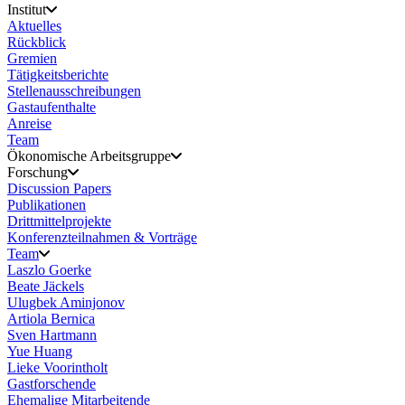
Institut
Aktuelles
Rückblick
Gremien
Tätigkeitsberichte
Stellenausschreibungen
Gastaufenthalte
Anreise
Team
Ökonomische Arbeitsgruppe
Forschung
Discussion Papers
Publikationen
Drittmittelprojekte
Konferenzteilnahmen & Vorträge
Team
Laszlo Goerke
Beate Jäckels
Ulugbek Aminjonov
Artiola Bernica
Sven Hartmann
Yue Huang
Lieke Voorintholt
Gastforschende
Ehemalige Mitarbeitende