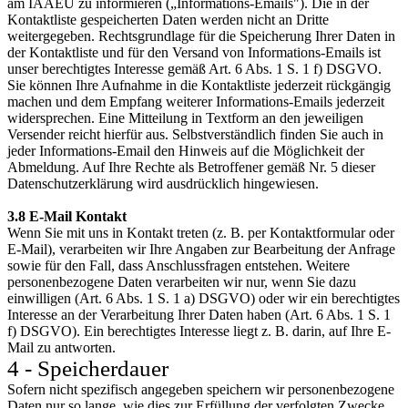
am IAAEU zu informieren („Informations-Emails"). Die in der
Kontaktliste gespeicherten Daten werden nicht an Dritte
weitergegeben. Rechtsgrundlage für die Speicherung Ihrer Daten in
der Kontaktliste und für den Versand von Informations-Emails ist
unser berechtigtes Interesse gemäß Art. 6 Abs. 1 S. 1 f) DSGVO.
Sie können Ihre Aufnahme in die Kontaktliste jederzeit rückgängig
machen und dem Empfang weiterer Informations-Emails jederzeit
widersprechen. Eine Mitteilung in Textform an den jeweiligen
Versender reicht hierfür aus. Selbstverständlich finden Sie auch in
jeder Informations-Email den Hinweis auf die Möglichkeit der
Abmeldung. Auf Ihre Rechte als Betroffener gemäß Nr. 5 dieser
Datenschutzerklärung wird ausdrücklich hingewiesen.
3.8 E-Mail Kontakt
Wenn Sie mit uns in Kontakt treten (z. B. per Kontaktformular oder
E-Mail), verarbeiten wir Ihre Angaben zur Bearbeitung der Anfrage
sowie für den Fall, dass Anschlussfragen entstehen. Weitere
personenbezogene Daten verarbeiten wir nur, wenn Sie dazu
einwilligen (Art. 6 Abs. 1 S. 1 a) DSGVO) oder wir ein berechtigtes
Interesse an der Verarbeitung Ihrer Daten haben (Art. 6 Abs. 1 S. 1
f) DSGVO). Ein berechtigtes Interesse liegt z. B. darin, auf Ihre E-
Mail zu antworten.
4 - Speicherdauer
Sofern nicht spezifisch angegeben speichern wir personenbezogene
Daten nur so lange, wie dies zur Erfüllung der verfolgten Zwecke