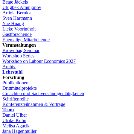
Beate Jäckels
Ulugbek Aminjonov
Artiola Bernica
Sven Hartmann
Yue Huang
Lieke Voorintholt
Gastforschende
Ehemalige Mitarbeitende
Veranstaltungen
Brownbag-Seminar
Workshop Series
Workshop on Labour Economics 2027
Archiv
Lehrstuhl
Forschung
Publikationen
Drittmittelprojekte
Gutachten und Sachverständigentätigkeiten
Schriftenreihe
Konferenzteilnahmen & Vorträge
Team
Daniel Ulber
Ulrike Kuhn
Melisa Agacik
Jana Hagenmüller