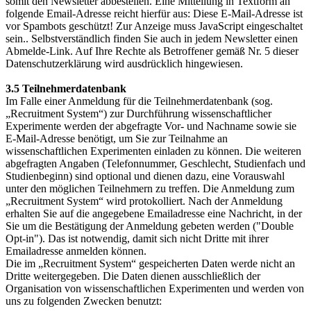
somit den Newsletter abbestellen. Eine Mitteilung in Textform an
folgende Email-Adresse reicht hierfür aus:
Diese E-Mail-Adresse ist
vor Spambots geschützt! Zur Anzeige muss JavaScript eingeschaltet
sein.
. Selbstverständlich finden Sie auch in jedem Newsletter einen
Abmelde-Link. Auf Ihre Rechte als Betroffener gemäß Nr. 5 dieser
Datenschutzerklärung wird ausdrücklich hingewiesen.
3.5 Teilnehmerdatenbank
Im Falle einer Anmeldung für die Teilnehmerdatenbank (sog.
„Recruitment System“) zur Durchführung wissenschaftlicher
Experimente werden der abgefragte Vor- und Nachname sowie sie
E-Mail-Adresse benötigt, um Sie zur Teilnahme an
wissenschaftlichen Experimenten einladen zu können. Die weiteren
abgefragten Angaben (Telefonnummer, Geschlecht, Studienfach und
Studienbeginn) sind optional und dienen dazu, eine Vorauswahl
unter den möglichen Teilnehmern zu treffen. Die Anmeldung zum
„Recruitment System“ wird protokolliert. Nach der Anmeldung
erhalten Sie auf die angegebene Emailadresse eine Nachricht, in der
Sie um die Bestätigung der Anmeldung gebeten werden ("Double
Opt-in"). Das ist notwendig, damit sich nicht Dritte mit ihrer
Emailadresse anmelden können.
Die im „Recruitment System“ gespeicherten Daten werde nicht an
Dritte weitergegeben. Die Daten dienen ausschließlich der
Organisation von wissenschaftlichen Experimenten und werden von
uns zu folgenden Zwecken benutzt: