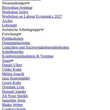
Veranstaltungen
Brownbag-Seminar
Workshop Series
Workshop on Labour Economics 2027
Archiv
Lehrstuhl
Juristische Arbeitsgruppe
Forschung
Publikationen
Drittmittelprojekte
Gutachten und Sachverständigentätigkeiten
Schriftenreihe
Konferenzteilnahmen & Vorträge
Team
Daniel Ulber
Ulrike Kuhn
Melisa Agacik
Jana Hagenmüller
Georg Kuhs
Dominik Leist
Hannah Sander
Ali Noor Sheikh
Jaqueline Stein
Maike Weber
Gastforschende