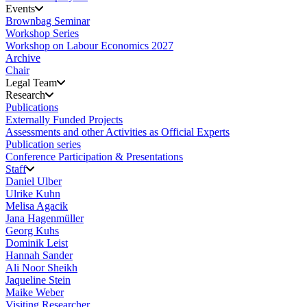
Events
Brownbag Seminar
Workshop Series
Workshop on Labour Economics 2027
Archive
Chair
Legal Team
Research
Publications
Externally Funded Projects
Assessments and other Activities as Official Experts
Publication series
Conference Participation & Presentations
Staff
Daniel Ulber
Ulrike Kuhn
Melisa Agacik
Jana Hagenmüller
Georg Kuhs
Dominik Leist
Hannah Sander
Ali Noor Sheikh
Jaqueline Stein
Maike Weber
Visiting Researcher