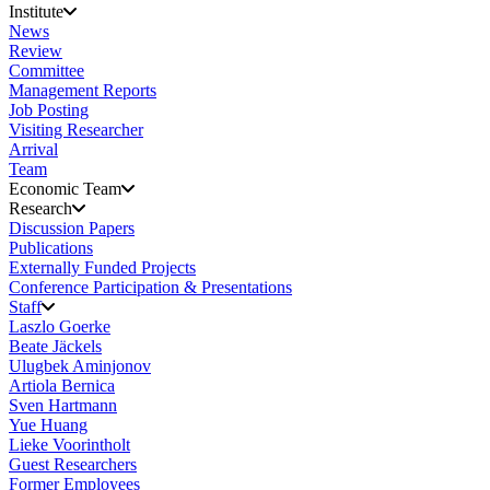
Institute
News
Review
Committee
Management Reports
Job Posting
Visiting Researcher
Arrival
Team
Economic Team
Research
Discussion Papers
Publications
Externally Funded Projects
Conference Participation & Presentations
Staff
Laszlo Goerke
Beate Jäckels
Ulugbek Aminjonov
Artiola Bernica
Sven Hartmann
Yue Huang
Lieke Voorintholt
Guest Researchers
Former Employees