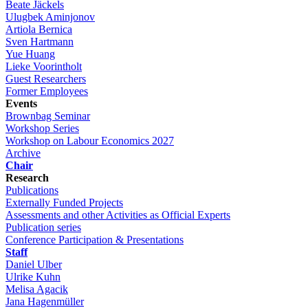
Beate Jäckels
Ulugbek Aminjonov
Artiola Bernica
Sven Hartmann
Yue Huang
Lieke Voorintholt
Guest Researchers
Former Employees
Events
Brownbag Seminar
Workshop Series
Workshop on Labour Economics 2027
Archive
Chair
Research
Publications
Externally Funded Projects
Assessments and other Activities as Official Experts
Publication series
Conference Participation & Presentations
Staff
Daniel Ulber
Ulrike Kuhn
Melisa Agacik
Jana Hagenmüller