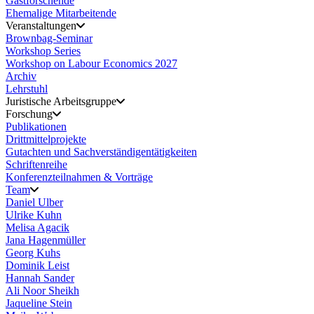
Gastforschende
Ehemalige Mitarbeitende
Veranstaltungen
Brownbag-Seminar
Workshop Series
Workshop on Labour Economics 2027
Archiv
Lehrstuhl
Juristische Arbeitsgruppe
Forschung
Publikationen
Drittmittelprojekte
Gutachten und Sachverständigentätigkeiten
Schriftenreihe
Konferenzteilnahmen & Vorträge
Team
Daniel Ulber
Ulrike Kuhn
Melisa Agacik
Jana Hagenmüller
Georg Kuhs
Dominik Leist
Hannah Sander
Ali Noor Sheikh
Jaqueline Stein