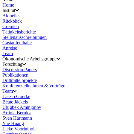
Home
Institut
Aktuelles
Rückblick
Gremien
Tätigkeitsberichte
Stellenausschreibungen
Gastaufenthalte
Anreise
Team
Ökonomische Arbeitsgruppe
Forschung
Discussion Papers
Publikationen
Drittmittelprojekte
Konferenzteilnahmen & Vorträge
Team
Laszlo Goerke
Beate Jäckels
Ulugbek Aminjonov
Artiola Bernica
Sven Hartmann
Yue Huang
Lieke Voorintholt