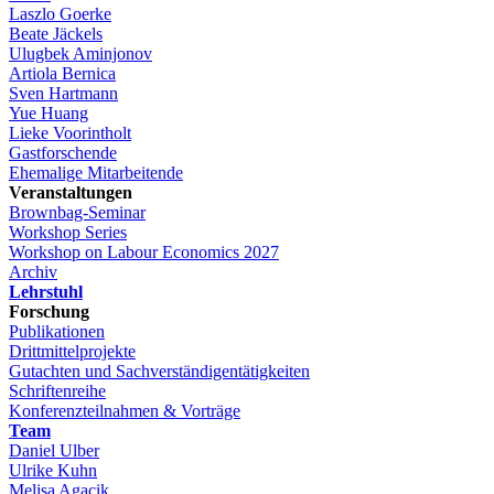
Laszlo Goerke
Beate Jäckels
Ulugbek Aminjonov
Artiola Bernica
Sven Hartmann
Yue Huang
Lieke Voorintholt
Gastforschende
Ehemalige Mitarbeitende
Veranstaltungen
Brownbag-Seminar
Workshop Series
Workshop on Labour Economics 2027
Archiv
Lehrstuhl
Forschung
Publikationen
Drittmittelprojekte
Gutachten und Sachverständigentätigkeiten
Schriftenreihe
Konferenzteilnahmen & Vorträge
Team
Daniel Ulber
Ulrike Kuhn
Melisa Agacik