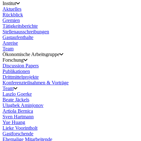
Institut
Aktuelles
Rückblick
Gremien
Tätigkeitsberichte
Stellenausschreibungen
Gastaufenthalte
Anreise
Team
Ökonomische Arbeitsgruppe
Forschung
Discussion Papers
Publikationen
Drittmittelprojekte
Konferenzteilnahmen & Vorträge
Team
Laszlo Goerke
Beate Jäckels
Ulugbek Aminjonov
Artiola Bernica
Sven Hartmann
Yue Huang
Lieke Voorintholt
Gastforschende
Ehemalige Mitarbeitende