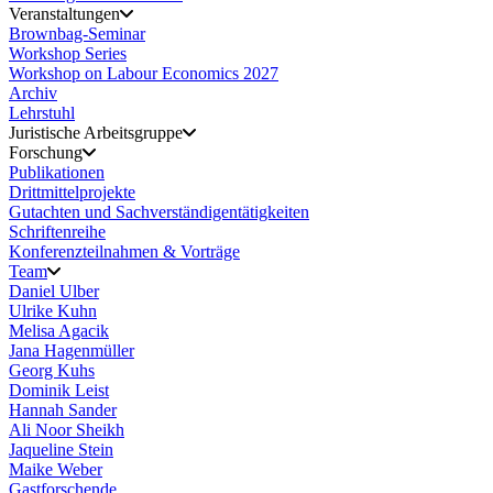
Veranstaltungen
Brownbag-Seminar
Workshop Series
Workshop on Labour Economics 2027
Archiv
Lehrstuhl
Juristische Arbeitsgruppe
Forschung
Publikationen
Drittmittelprojekte
Gutachten und Sachverständigentätigkeiten
Schriftenreihe
Konferenzteilnahmen & Vorträge
Team
Daniel Ulber
Ulrike Kuhn
Melisa Agacik
Jana Hagenmüller
Georg Kuhs
Dominik Leist
Hannah Sander
Ali Noor Sheikh
Jaqueline Stein
Maike Weber
Gastforschende