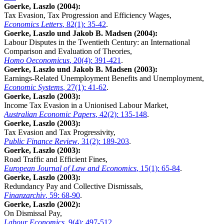
Goerke, Laszlo (2004):
Tax Evasion, Tax Progression and Efficiency Wages,
Economics Letters
, 82(1): 35-42
.
Goerke, Laszlo und Jakob B. Madsen (2004):
Labour Disputes in the Twentieth Century: an International
Comparison and Evaluation of Theories,
Homo Oeconomicus
, 20(4): 391-421
.
Goerke, Laszlo und Jakob B. Madsen (2003):
Earnings-Related Unemployment Benefits and Unemployment,
Economic Systems
, 27(1): 41-62
.
Goerke, Laszlo (2003):
Income Tax Evasion in a Unionised Labour Market,
Australian Economic Papers
, 42(2): 135-148
.
Goerke, Laszlo (2003):
Tax Evasion and Tax Progressivity,
Public Finance Review
, 31(2): 189-203
.
Goerke, Laszlo (2003):
Road Traffic and Efficient Fines,
European Journal of Law and Economics
, 15(1): 65-84
.
Goerke, Laszlo (2003):
Redundancy Pay and Collective Dismissals,
Finanzarchiv
, 59: 68-90
.
Goerke, Laszlo (2002):
On Dismissal Pay,
Labour Economics
, 9(4): 497-512
.