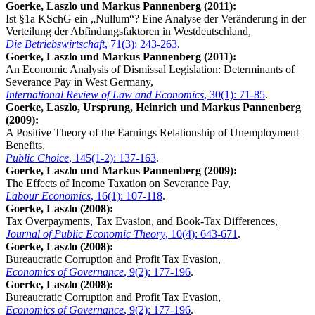
Goerke, Laszlo und Markus Pannenberg (2011):
Ist §1a KSchG ein „Nullum“? Eine Analyse der Veränderung in der
Verteilung der Abfindungsfaktoren in Westdeutschland,
Die Betriebswirtschaft
, 71(3): 243-263
.
Goerke, Laszlo und Markus Pannenberg (2011):
An Economic Analysis of Dismissal Legislation: Determinants of
Severance Pay in West Germany,
International Review of Law and Economics
, 30(1): 71-85
.
Goerke, Laszlo, Ursprung, Heinrich und Markus Pannenberg
(2009):
A Positive Theory of the Earnings Relationship of Unemployment
Benefits,
Public Choice
, 145(1-2): 137-163
.
Goerke, Laszlo und Markus Pannenberg (2009):
The Effects of Income Taxation on Severance Pay,
Labour Economics
, 16(1): 107-118
.
Goerke, Laszlo (2008):
Tax Overpayments, Tax Evasion, and Book-Tax Differences,
Journal of Public Economic Theory
, 10(4): 643-671
.
Goerke, Laszlo (2008):
Bureaucratic Corruption and Profit Tax Evasion,
Economics of Governance
, 9(2): 177-196
.
Goerke, Laszlo (2008):
Bureaucratic Corruption and Profit Tax Evasion,
Economics of Governance
, 9(2): 177-196
.