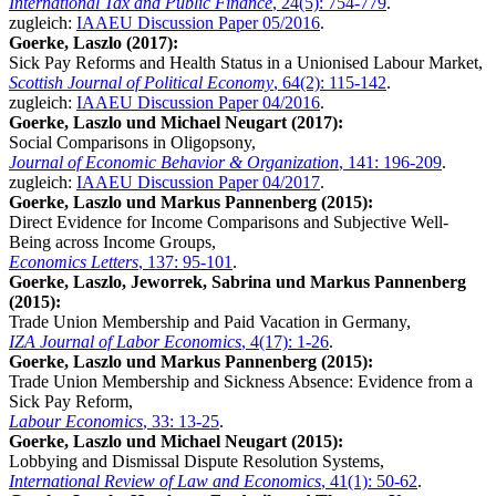
International Tax and Public Finance
, 24(5): 754-779
.
zugleich:
IAAEU Discussion Paper 05/2016
.
Goerke, Laszlo (2017):
Sick Pay Reforms and Health Status in a Unionised Labour Market,
Scottish Journal of Political Economy
, 64(2): 115-142
.
zugleich:
IAAEU Discussion Paper 04/2016
.
Goerke, Laszlo und Michael Neugart (2017):
Social Comparisons in Oligopsony,
Journal of Economic Behavior & Organization
, 141: 196-209
.
zugleich:
IAAEU Discussion Paper 04/2017
.
Goerke, Laszlo und Markus Pannenberg (2015):
Direct Evidence for Income Comparisons and Subjective Well-
Being across Income Groups,
Economics Letters
, 137: 95-101
.
Goerke, Laszlo, Jeworrek, Sabrina und Markus Pannenberg
(2015):
Trade Union Membership and Paid Vacation in Germany,
IZA Journal of Labor Economics
, 4(17): 1-26
.
Goerke, Laszlo und Markus Pannenberg (2015):
Trade Union Membership and Sickness Absence: Evidence from a
Sick Pay Reform,
Labour Economics
, 33: 13-25
.
Goerke, Laszlo und Michael Neugart (2015):
Lobbying and Dismissal Dispute Resolution Systems,
International Review of Law and Economics
, 41(1): 50-62
.