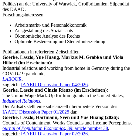
Politics) an der University of Warwick, Großbritannien, Stipendiat
des DAAD.
Forschungsinteressen
Arbeitsmarkt- und Personalökonomik
Ausgestaltung des Sozialstaats
Ökonomische Analyse des Rechts
Optimale Besteuerung und Steuerhinterziehung
Publikationen in referierten Zeitschriften
Goerke, Laszlo, Yue Huang, Markus M. Grabka und Viola
Hilbert (im Erscheinen):
Industrial relations and working from home in Germany during the
COVID-19 pandemic,
LABOUR
,
zugleich:
IAAEU Discussion Paper 04/2026
.
Goerke, Laszlo und Cinzia Rienzo (im Erscheinen):
The Union Wage Mark-Up for Immigrants in the United States,
Industrial Relations
,
Der Aufsatz stellt eine substanziell überarbeitete Version des
IAAEU Discussion Paper 01/2025
dar.
Goerke, Laszlo, Hartmann, Sven und Yue Huang (2026):
Councils of Contentment: Works Councils and Income Perceptions,
ournal of Population Economics
, 39: article number 38
,
zugleich:
IAAEU Discussion Paper 02/2026
.