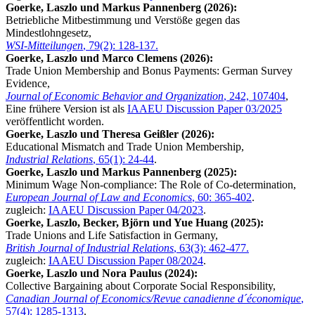
Goerke, Laszlo und Markus Pannenberg (2026):
Betriebliche Mitbestimmung und Verstöße gegen das
Mindestlohngesetz,
WSI-Mitteilungen
, 79(2): 128-137.
Goerke, Laszlo und Marco Clemens (2026):
Trade Union Membership and Bonus Payments: German Survey
Evidence,
Journal of Economic Behavior and Organization
, 242, 107404
,
Eine frühere Version ist als
IAAEU Discussion Paper 03/2025
veröffentlicht worden.
Goerke, Laszlo und Theresa Geißler (2026):
Educational Mismatch and Trade Union Membership,
Industrial Relations
, 65(1): 24-44
.
Goerke, Laszlo und Markus Pannenberg (2025):
Minimum Wage Non-compliance: The Role of Co-determination,
European Journal of Law and Economics
, 60: 365-402
.
zugleich:
IAAEU Discussion Paper 04/2023
.
Goerke, Laszlo, Becker, Björn und Yue Huang (2025):
Trade Unions and Life Satisfaction in Germany,
British Journal of Industrial Relations
, 63(3): 462-477.
zugleich:
IAAEU Discussion Paper 08/2024
.
Goerke, Laszlo und Nora Paulus (2024):
Collective Bargaining about Corporate Social Responsibility,
Canadian Journal of Economics/Revue canadienne d´économique
,
57(4): 1285-1313
.