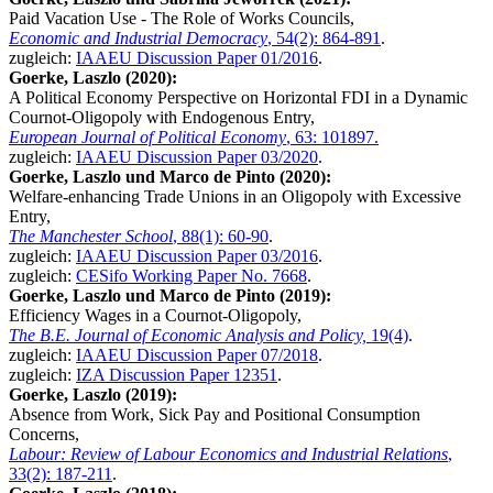
Paid Vacation Use - The Role of Works Councils,
Economic and Industrial Democracy
, 54(2): 864-891
.
zugleich:
IAAEU Discussion Paper 01/2016
.
Goerke, Laszlo (2020):
A Political Economy Perspective on Horizontal FDI in a Dynamic
Cournot-Oligopoly with Endogenous Entry,
European Journal of Political Economy
, 63: 101897.
zugleich:
IAAEU Discussion Paper 03/2020
.
Goerke, Laszlo und Marco de Pinto (2020):
Welfare-enhancing Trade Unions in an Oligopoly with Excessive
Entry,
The Manchester School
, 88(1): 60-90
.
zugleich:
IAAEU Discussion Paper 03/2016
.
zugleich:
CESifo Working Paper No. 7668
.
Goerke, Laszlo und Marco de Pinto (2019):
Efficiency Wages in a Cournot-Oligopoly,
The B.E. Journal of Economic Analysis and Policy,
19(4)
.
zugleich:
IAAEU Discussion Paper 07/2018
.
zugleich:
IZA Discussion Paper 12351
.
Goerke, Laszlo (2019):
Absence from Work, Sick Pay and Positional Consumption
Concerns,
Labour: Review of Labour Economics and Industrial Relations
,
33(2): 187-211
.