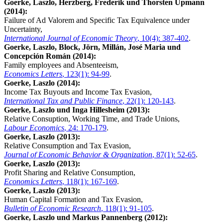
Goerke, Laszlo, Herzberg, Frederik und Thorsten Upmann
(2014):
Failure of Ad Valorem and Specific Tax Equivalence under
Uncertainty,
International Journal of Economic Theory
, 10(4): 387-402
.
Goerke, Laszlo, Block, Jörn, Millán, José Maria und
Concepción Román (2014):
Family employees and Absenteeism,
Economics Letters
, 123(1): 94-99
.
Goerke, Laszlo (2014):
Income Tax Buyouts and Income Tax Evasion,
International Tax and Public Finance
, 22(1): 120-143
.
Goerke, Laszlo und Inga Hillesheim (2013):
Relative Consuption, Working Time, and Trade Unions,
Labour Economics
, 24: 170-179
.
Goerke, Laszlo (2013):
Relative Consumption and Tax Evasion,
Journal of Economic Behavior & Organization
, 87(1): 52-65
.
Goerke, Laszlo (2013):
Profit Sharing and Relative Consumption,
Economics Letters
, 118(1): 167-169
.
Goerke, Laszlo (2013):
Human Capital Formation and Tax Evasion,
Bulletin of Economic Research
, 118(1): 91-105
.
Goerke, Laszlo und Markus Pannenberg (2012):