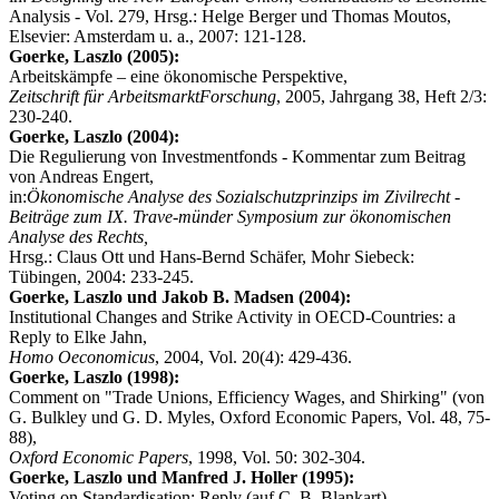
Analysis - Vol. 279, Hrsg.: Helge Berger und Thomas Moutos,
Elsevier: Amsterdam u. a., 2007: 121-128.
Goerke, Laszlo (2005):
Arbeitskämpfe – eine ökonomische Perspektive,
Zeitschrift für ArbeitsmarktForschung
, 2005, Jahrgang 38, Heft 2/3:
230-240.
Goerke, Laszlo (2004):
Die Regulierung von Investmentfonds - Kommentar zum Beitrag
von Andreas Engert,
in:
Ökonomische Analyse des Sozialschutzprinzips im Zivilrecht -
Beiträge zum IX. Trave-münder Symposium zur ökonomischen
Analyse des Rechts,
Hrsg.: Claus Ott und Hans-Bernd Schäfer, Mohr Siebeck:
Tübingen, 2004: 233-245.
Goerke, Laszlo und Jakob B. Madsen (2004):
Institutional Changes and Strike Activity in OECD-Countries: a
Reply to Elke Jahn,
Homo Oeconomicus
, 2004, Vol. 20(4): 429-436.
Goerke, Laszlo (1998):
Comment on "Trade Unions, Efficiency Wages, and Shirking" (von
G. Bulkley und G. D. Myles, Oxford Economic Papers, Vol. 48, 75-
88),
Oxford Economic Papers
, 1998, Vol. 50: 302-304.
Goerke, Laszlo und Manfred J. Holler (1995):
Voting on Standardisation: Reply (auf C. B. Blankart),