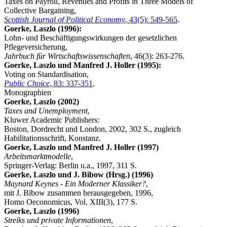
Taxes on Payroll, Revenues and Profits in Three Models of
Collective Bargaining,
Scottish Journal of Political Economy
, 43(5): 549-565
.
Goerke, Laszlo (1996):
Lohn- und Beschäftigungswirkungen der gesetzlichen
Pflegeversicherung,
Jahrbuch für Wirtschaftswissenschaften
, 46(3): 263-276.
Goerke, Laszlo und Manfred J. Holler (1995):
Voting on Standardisation,
Public Choice
, 83: 337-351
.
Monographien
Goerke, Laszlo (2002)
Taxes and Unemployment
,
Kluwer Academic Publishers:
Boston, Dordrecht und London, 2002, 302 S., zugleich
Habilitations­schrift, Konstanz.
Goerke, Laszlo und Manfred J. Holler (1997)
Arbeitsmarktmodelle
,
Springer-Verlag: Berlin u.a., 1997, 311 S.
Goerke, Laszlo und J. Bibow (Hrsg.) (1996)
Maynard Keynes - Ein Moderner Klassiker?
,
mit J. Bibow zusammen herausgegeben, 1996,
Homo Oeconomicus, Vol. XIII(3), 177 S.
Goerke, Laszlo (1996)
Streiks und private Informationen
,