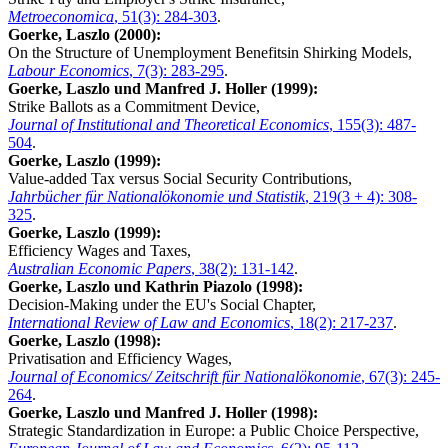
Metroeconomica
, 51(3): 284-303
.
Goerke, Laszlo (2000):
On the Structure of Unemployment Benefitsin Shirking Models,
Labour Economics
, 7(3): 283-295
.
Goerke, Laszlo und Manfred J. Holler (1999):
Strike Ballots as a Commitment Device,
Journal of Institutional and Theoretical Economics
, 155(3): 487-
504
.
Goerke, Laszlo (1999):
Value-added Tax versus Social Security Contributions,
Jahrbücher für Nationalökonomie und Statistik
, 219(3 + 4): 308-
325
.
Goerke, Laszlo (1999):
Efficiency Wages and Taxes,
Australian Economic Papers
, 38(2): 131-142
.
Goerke, Laszlo und Kathrin Piazolo (1998):
Decision-Making under the EU's Social Chapter,
International Review of Law and Economics
, 18(2): 217-237
.
Goerke, Laszlo (1998):
Privatisation and Efficiency Wages,
Journal of Economics/ Zeitschrift für Nationalökonomie
, 67(3): 245-
264
.
Goerke, Laszlo und Manfred J. Holler (1998):
Strategic Standardization in Europe: a Public Choice Perspective,