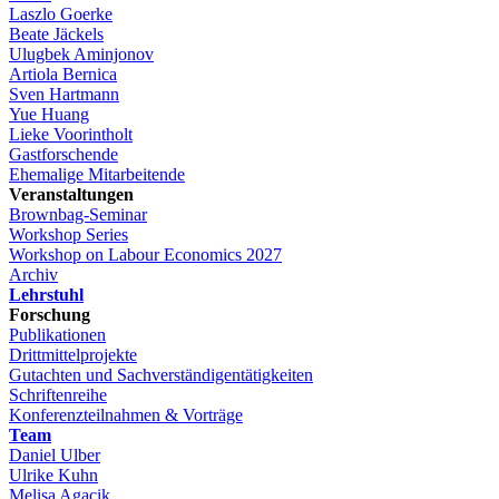
Laszlo Goerke
Beate Jäckels
Ulugbek Aminjonov
Artiola Bernica
Sven Hartmann
Yue Huang
Lieke Voorintholt
Gastforschende
Ehemalige Mitarbeitende
Veranstaltungen
Brownbag-Seminar
Workshop Series
Workshop on Labour Economics 2027
Archiv
Lehrstuhl
Forschung
Publikationen
Drittmittelprojekte
Gutachten und Sachverständigentätigkeiten
Schriftenreihe
Konferenzteilnahmen & Vorträge
Team
Daniel Ulber
Ulrike Kuhn
Melisa Agacik