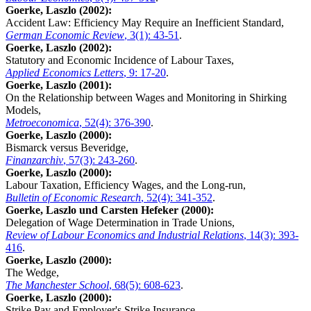
Goerke, Laszlo (2002):
Accident Law: Efficiency May Require an Inefficient Standard,
German Economic Review
, 3(1): 43-51
.
Goerke, Laszlo (2002):
Statutory and Economic Incidence of Labour Taxes,
Applied Economics Letters
, 9: 17-20
.
Goerke, Laszlo (2001):
On the Relationship between Wages and Monitoring in Shirking
Models,
Metroeconomica
, 52(4): 376-390
.
Goerke, Laszlo (2000):
Bismarck versus Beveridge,
Finanzarchiv
, 57(3): 243-260
.
Goerke, Laszlo (2000):
Labour Taxation, Efficiency Wages, and the Long-run,
Bulletin of Economic Research
, 52(4): 341-352
.
Goerke, Laszlo und Carsten Hefeker (2000):
Delegation of Wage Determination in Trade Unions,
Review of Labour Economics and Industrial Relations
, 14(3): 393-
416
.
Goerke, Laszlo (2000):
The Wedge,
The Manchester School
, 68(5): 608-623
.
Goerke, Laszlo (2000):
Strike Pay and Employer's Strike Insurance,