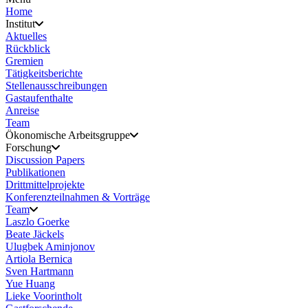
Home
Institut
Aktuelles
Rückblick
Gremien
Tätigkeitsberichte
Stellenausschreibungen
Gastaufenthalte
Anreise
Team
Ökonomische Arbeitsgruppe
Forschung
Discussion Papers
Publikationen
Drittmittelprojekte
Konferenzteilnahmen & Vorträge
Team
Laszlo Goerke
Beate Jäckels
Ulugbek Aminjonov
Artiola Bernica
Sven Hartmann
Yue Huang
Lieke Voorintholt