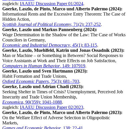
zugleich:
IAAEU Discussion Paper 01/2024
.
Goerke, Laszlo, de Pinto, Marco und Alberto Palermo (2024):
Informational Rents and the Excessive Entry Theorem: The Case of
Hidden Action,
Scottish Journal of Political Economy
, 71(2): 237-252
.
Goerke, Laszlo und Markus Pannenberg (2024):
Wage Determination in the Shadow of the Law: The Case of Works
Councilors in Germany,
Economic and Industrial Democracy
, 45(1): 83-115
.
Goerke, Laszlo, Muehlfeld, Katrin und Jonas Ossadnik (2023):
Man or Machine – or Something in Between? Social Responses to
Voice Assistants at Work and Their Effects on Job Satisfaction,
Computers in Human Behavior
, 149: 107919
.
Goerke, Laszlo und Sven Hartmann (2023):
Habit Formation and Trade Unions,
Oxford Economic Papers
, 75(3): 681–703
.
Goerke, Laszlo und Adrian Chadi (2023):
Seeking Shelter in Times of Crisis? Unemployment, Perceived Job
Insecurity and Trade Union Membership,
Economica
, 90(359): 1041-1088
.
zugleich:
IAAEU Discussion Paper 02/2023
.
Goerke, Laszlo, de Pinto, Marco und Alberto Palermo (2023):
On the Welfare Effect of Adverse Selection in Oligopolistic
Markets,
Games and Economic Behavior
, 138: 22-41
.