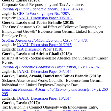
Goerke, Laszlo (2018):
Corporate Social Responsibility and Tax Avoidance,
Journal of Public Economic Theory
, 21(2): 310-331.
zugleich:
CESifo Working Paper No. 7297.
zugleich:
IAAEU Discussion Paper 09/2018.
Goerke, Laszlo und Tobias Brändle (2018):
The One Constant: A Causal Effect of Collective Bargaining on
Employment Growth? Evidence from German Linked-Employer-
Employee Data,
Scottish Journal of Political Economy
, 65(5): 445-478
.
zugleich:
IAAEU Discussion Paper 01/2015
.
zugleich:
IZA Discussion Paper 11518
.
Goerke, Laszlo und Adrian Chadi (2018):
Missing at Work - Sickness-related Absence and Subsequent Career
Events,
Journal of Economic Behavior & Organization
, 153: 153-176
.
zugleich:
IAAEU Discussion Paper 04/2015
.
Goerke, Laszlo, Arnold, Daniel und Tobias Brändle (2018):
Sickness Absence and Works Councils - Evidence from German
Individual and Linked Employer-Employee Data,
Industrial Relations: A Journal of Economy and Society
, 57(2): 260-
295
.
zugleich:
IAAEU Discussion Paper 10/2014
.
Goerke, Laszlo (2017):
Tax Evasion in a Cournot Oligopoly with Endogenous Entry,