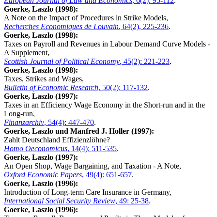
European Journal of Law and Economics
, 6(2): 95-112
.
Goerke, Laszlo (1998):
A Note on the Impact of Procedures in Strike Models,
Recherches Economiques de Louvain
, 64(2), 225-236
.
Goerke, Laszlo (1998):
Taxes on Payroll and Revenues in Labour Demand Curve Models -
A Supplement,
Scottish Journal of Political Economy
, 45(2): 221-223
.
Goerke, Laszlo (1998):
Taxes, Strikes and Wages,
Bulletin of Economic Research
, 50(2): 117-132
.
Goerke, Laszlo (1997):
Taxes in an Efficiency Wage Economy in the Short-run and in the
Long-run,
Finanzarchiv
, 54(4): 447-470
.
Goerke, Laszlo und Manfred J. Holler (1997):
Zahlt Deutschland Effizienzlöhne?
Homo Oeconomicus
, 14(4): 511-535
.
Goerke, Laszlo (1997):
An Open Shop, Wage Bargaining, and Taxation - A Note,
Oxford Economic Papers
, 49(4): 651-657
.
Goerke, Laszlo (1996):
Introduction of Long-term Care Insurance in Germany,
International Social Security Review
, 49: 25-38
.
Goerke, Laszlo (1996):