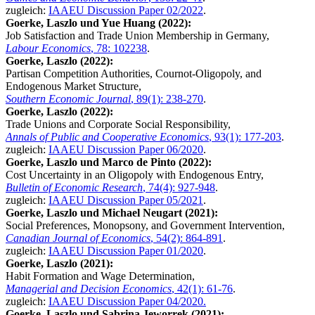
zugleich:
IAAEU Discussion Paper 02/2022
.
Goerke, Laszlo und Yue Huang (2022):
Job Satisfaction and Trade Union Membership in Germany,
Labour Economics
, 78: 102238
.
Goerke, Laszlo (2022):
Partisan Competition Authorities, Cournot-Oligopoly, and
Endogenous Market Structure,
Southern Economic Journal
, 89(1): 238-270
.
Goerke, Laszlo (2022):
Trade Unions and Corporate Social Responsibility,
Annals of Public and Cooperative Economics
, 93(1): 177-203
.
zugleich:
IAAEU Discussion Paper 06/2020
.
Goerke, Laszlo und Marco de Pinto (2022):
Cost Uncertainty in an Oligopoly with Endogenous Entry,
Bulletin of Economic Research
, 74(4): 927-948
.
zugleich:
IAAEU Discussion Paper 05/2021
.
Goerke, Laszlo und Michael Neugart (2021):
Social Preferences, Monopsony, and Government Intervention,
Canadian Journal of Economics
, 54(2): 864-891
.
zugleich:
IAAEU Discussion Paper 01/2020
.
Goerke, Laszlo (2021):
Habit Formation and Wage Determination,
Managerial and Decision Economics
, 42(1): 61-76
.
zugleich:
IAAEU Discussion Paper 04/2020.
Goerke, Laszlo und Sabrina Jeworrek (2021):