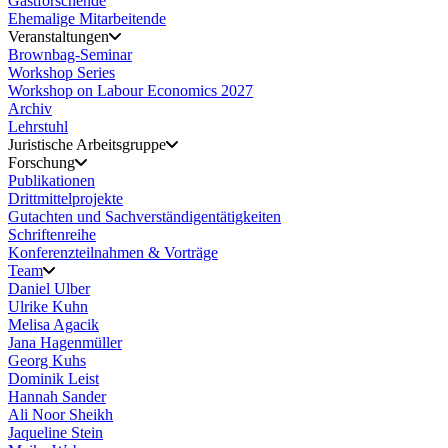
Gastforschende
Ehemalige Mitarbeitende
Veranstaltungen
Brownbag-Seminar
Workshop Series
Workshop on Labour Economics 2027
Archiv
Lehrstuhl
Juristische Arbeitsgruppe
Forschung
Publikationen
Drittmittelprojekte
Gutachten und Sachverständigentätigkeiten
Schriftenreihe
Konferenzteilnahmen & Vorträge
Team
Daniel Ulber
Ulrike Kuhn
Melisa Agacik
Jana Hagenmüller
Georg Kuhs
Dominik Leist
Hannah Sander
Ali Noor Sheikh
Jaqueline Stein