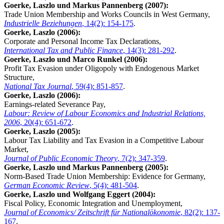
Goerke, Laszlo und Markus Pannenberg (2007):
Trade Union Membership and Works Councils in West Germany,
Industrielle Beziehungen
, 14(2): 154-175
.
Goerke, Laszlo (2006):
Corporate and Personal Income Tax Declarations,
International Tax and Public Finance
, 14(3): 281-292
.
Goerke, Laszlo und Marco Runkel (2006):
Profit Tax Evasion under Oligopoly with Endogenous Market
Structure,
National Tax Journal
, 59(4): 851-857
.
Goerke, Laszlo (2006):
Earnings-related Severance Pay,
Labour: Review of Labour Economics and Industrial Relations,
2006
, 20(4): 651-672
.
Goerke, Laszlo (2005):
Labour Tax Liability and Tax Evasion in a Competitive Labour
Market,
Journal of Public Economic Theory
, 7(2): 347-359
.
Goerke, Laszlo und Markus Pannenberg (2005):
Norm-Based Trade Union Membership: Evidence for Germany,
German Economic Review
, 5(4): 481-504
.
Goerke, Laszlo und Wolfgang Eggert (2004):
Fiscal Policy, Economic Integration and Unemployment,
Journal of Economics/ Zeitschrift für Nationalökonomie
, 82(2): 137-
167
.