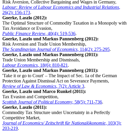
Risk Aversion, Collective Bargaining and Wages in Germany,
Labour: Review of Labour Economics and Industrial Relations
,
26(2): 156-173
.
Goerke, Laszlo (2012):
The Optimal Structure of Commodity Taxation in a Monopoly with
Tax Avoidance or Evasion,
Public Finance Review
, 40(4): 519-536
.
Goerke, Laszlo und Markus Pannenberg (2012):
Risk Aversion and Trade Union Membership,
The Scandinavian Journal of Economics
, 114(2): 275-295
.
Goerke, Laszlo und Markus Pannenberg (2011):
Trade Union Membership and Dismissals,
Labour Economics
, 18(6): 810-821
.
Goerke, Laszlo und Markus Pannenberg (2011):
'Take it or go to Court' – The Impact of Sec. 1a of the German
Protection Against Dismissal Act on Severance Payments,
Review of Law & Economics
, 7(2): Article 3
.
Goerke, Laszlo und Marco Runkel (2011):
Tax Evasion and Competition,
Scottish Journal of Political Economy
, 58(5): 711-736
.
Goerke, Laszlo (2011):
Commodity Tax Structure under Uncertainty in a Perfectly
Competitive Market,
Journal of Economics/ Zeitschrift für Nationalökonomie
, 103(3):
203-219
.