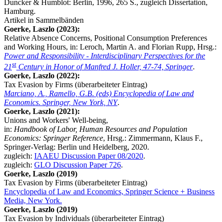
Duncker & Humblot: Berlin, 1996, 265 S., zugleich Dissertation,
Hamburg.
Artikel in Sammelbänden
Goerke, Laszlo (2023):
Relative Absence Concerns, Positional Consumption Preferences
and Working Hours, in: Leroch, Martin A. and Florian Rupp, Hrsg.:
Power and Responsibility - Interdisciplinary Perspectives for the
st
21
Century in Honor of Manfred J. Holler, 47-74, Springer
.
Goerke, Laszlo (2022):
Tax Evasion by Firms (überarbeiteter Eintrag)
Marciano, A., Ramello, G.B. (eds) Encyclopedia of Law and
Economics. Springer, New York, NY
.
Goerke, Laszlo (2021):
Unions and Workers' Well-being,
in:
Handbook of Labor, Human Resources and Population
Economics: Springer Reference
, Hrsg.: Zimmermann, Klaus F.,
Springer-Verlag: Berlin und Heidelberg, 2020.
zugleich:
IAAEU Discussion Paper 08/2020
.
zugleich:
GLO Discussion Paper 726
.
Goerke, Laszlo (2019)
Tax Evasion by Firms (überarbeiteter Eintrag)
Encyclopedia of Law and Economics, Springer Science + Business
Media, New York.
Goerke, Laszlo (2019)
Tax Evasion by Individuals (überarbeiteter Eintrag)