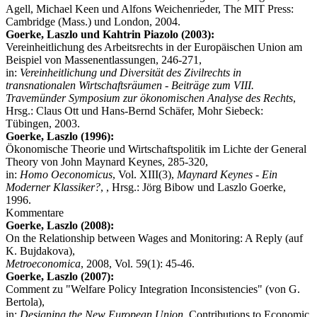
Agell, Michael Keen und Alfons Weichenrieder, The MIT Press:
Cambridge (Mass.) und London, 2004.
Goerke, Laszlo und Kahtrin Piazolo (2003):
Vereinheitlichung des Arbeitsrechts in der Europäischen Union am
Beispiel von Massen­entlassungen, 246-271,
in:
Vereinheitlichung und Diversität des Zivilrechts in
transnationalen Wirt­schafts­räumen - Beiträge zum VIII.
Travemünder Symposium zur ökonomischen Analyse des Rechts
,
Hrsg.: Claus Ott und Hans-Bernd Schäfer, Mohr Siebeck:
Tübingen, 2003.
Goerke, Laszlo (1996):
Ökonomische Theorie und Wirtschaftspolitik im Lichte der General
Theory von John Maynard Keynes, 285-320,
in:
Homo Oeconomicus
, Vol. XIII(3),
Maynard Keynes - Ein
Moderner Klassiker?
, , Hrsg.: Jörg Bibow und Laszlo Goerke,
1996.
Kommentare
Goerke, Laszlo (2008):
On the Relationship between Wages and Monitoring: A Reply (auf
K. Bujdakova),
Metroeconomica
, 2008, Vol. 59(1): 45-46.
Goerke, Laszlo (2007):
Comment zu "Welfare Policy Integration Inconsistencies" (von G.
Bertola),
in:
Designing the New European Union
, Contributions to Economic