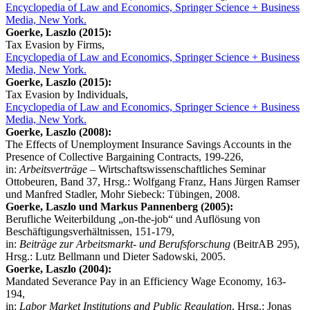
Encyclopedia of Law and Economics, Springer Science + Business
Media, New York.
Goerke, Laszlo (2015):
Tax Evasion by Firms,
Encyclopedia of Law and Economics, Springer Science + Business
Media, New York.
Goerke, Laszlo (2015):
Tax Evasion by Individuals,
Encyclopedia of Law and Economics, Springer Science + Business
Media, New York.
Goerke, Laszlo (2008):
The Effects of Unemployment Insurance Savings Accounts in the
Presence of Collective Bargaining Contracts, 199-226,
in:
Arbeitsverträge
– Wirtschaftswissenschaftliches Seminar
Ottobeuren, Band 37, Hrsg.: Wolfgang Franz, Hans Jürgen Ramser
und Manfred Stadler, Mohr Siebeck: Tübingen, 2008.
Goerke, Laszlo und Markus Pannenberg (2005):
Berufliche Weiterbildung „on-the-job“ und Auflösung von
Beschäftigungsverhältnissen, 151-179,
in:
Beiträge zur Arbeitsmarkt- und Berufsforschung
(BeitrAB 295),
Hrsg.: Lutz Bellmann und Dieter Sadowski, 2005.
Goerke, Laszlo (2004):
Mandated Severance Pay in an Efficiency Wage Economy, 163-
194,
in:
Labor Market Institutions and Public Regulation
, Hrsg.: Jonas